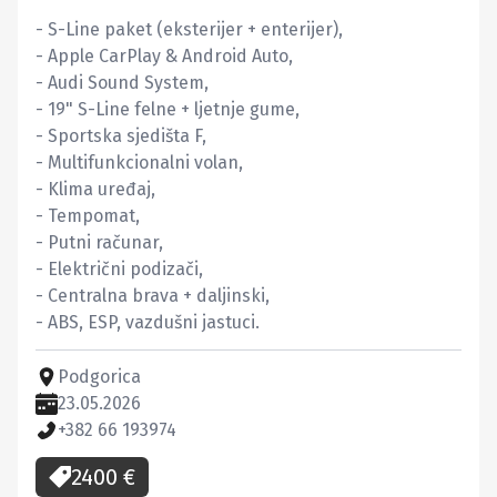
- S-Line paket (eksterijer + enterijer),

- Apple CarPlay & Android Auto,

- Audi Sound System,

- 19" S-Line felne + ljetnje gume,

- Sportska sjedišta F,

- Multifunkcionalni volan,

- Klima uređaj,

- Tempomat,

- Putni računar,

- Električni podizači,

- Centralna brava + daljinski, 

- ABS, ESP, vazdušni jastuci.
Podgorica
23.05.2026
+382 66 193974
2400
€