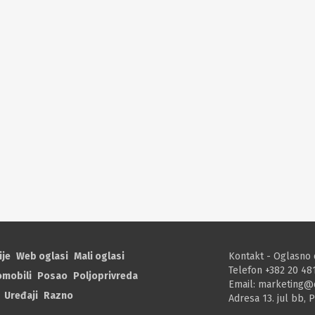
ije
Web oglasi
Mali oglasi
Kontakt - Oglasno 
Telefon +382 20 48
omobili
Posao
Poljoprivreda
Email:
marketing@
Uređaji
Razno
Adresa 13. jul bb, 