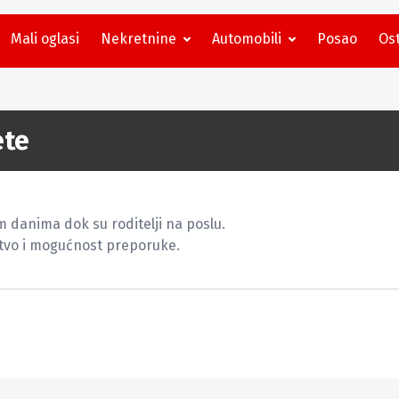
Mali oglasi
Nekretnine
Automobili
Posao
Ost
ete
 danima dok su roditelji na poslu.

tvo i mogućnost preporuke.
