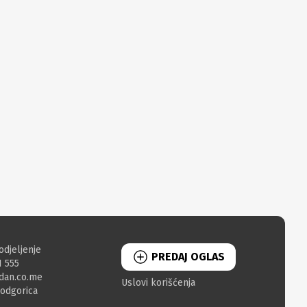
odjeljenje
PREDAJ OGLAS
1 555
dan.co.me
Uslovi korišćenja
Podgorica