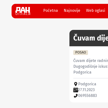
Početna
Najnovije
Web oglasi
ОГЛАСИ
Čuvam dij
POSAO
Čuvam dijete radnim
Dugogodišnje iskus
Podgorica
Podgorica
27.11.2023
069556883