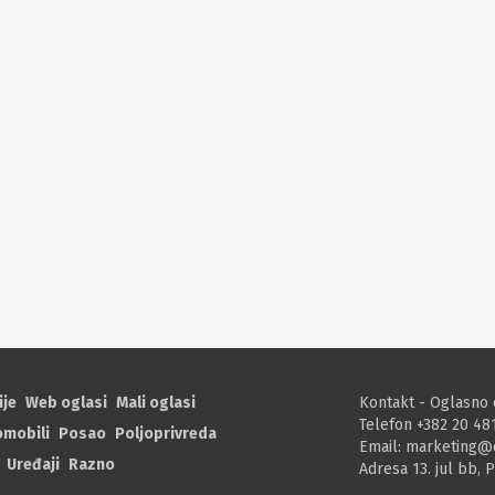
ije
Web oglasi
Mali oglasi
Kontakt - Oglasno 
Telefon +382 20 48
omobili
Posao
Poljoprivreda
Email:
marketing@
Uređaji
Razno
Adresa 13. jul bb, 