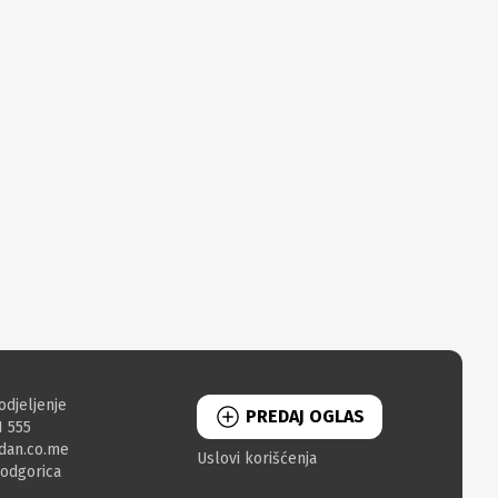
odjeljenje
PREDAJ OGLAS
1 555
dan.co.me
Uslovi korišćenja
Podgorica