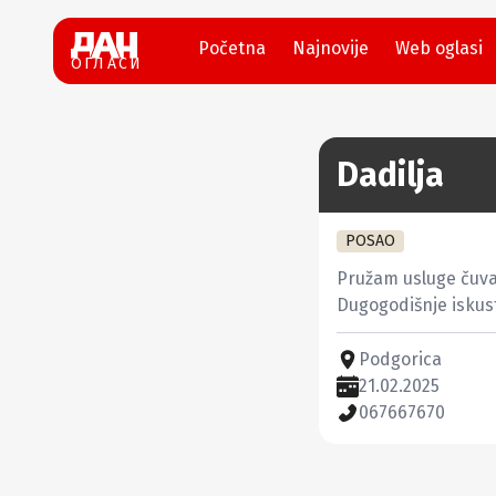
Početna
Najnovije
Web oglasi
ОГЛАСИ
Dadilja
POSAO
Pružam usluge čuvan
Dugogodišnje iskus
Podgorica
21.02.2025
067667670