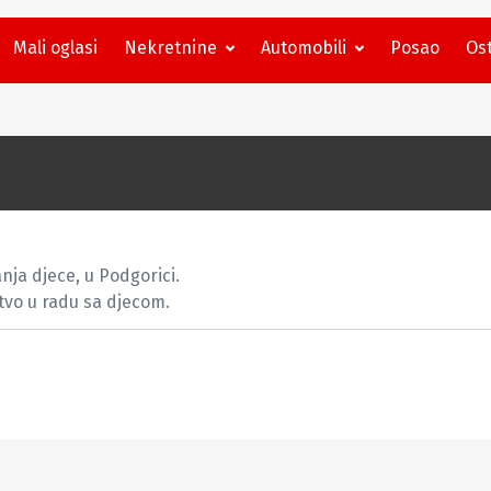
Mali oglasi
Nekretnine
Automobili
Posao
Ost
ja djece, u Podgorici.

tvo u radu sa djecom.