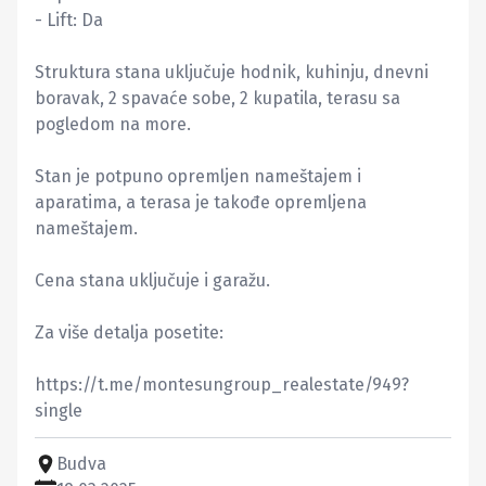
- Lift: Da

Struktura stana uključuje hodnik, kuhinju, dnevni 
boravak, 2 spavaće sobe, 2 kupatila, terasu sa 
pogledom na more.

Stan je potpuno opremljen nameštajem i 
aparatima, a terasa je takođe opremljena 
nameštajem. 

Cena stana uključuje i garažu.

Za više detalja posetite: 

https://t.me/montesungroup_realestate/949?
single
Budva