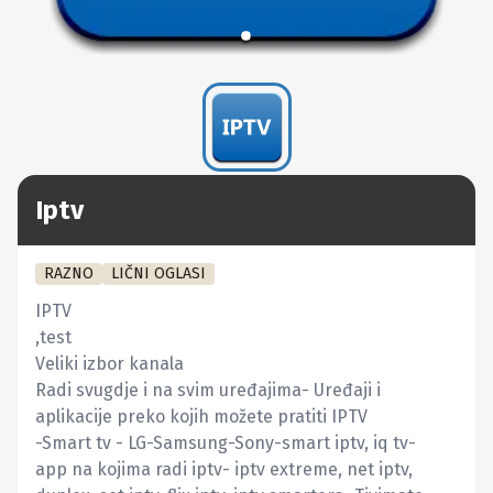
Iptv
RAZNO
LIČNI OGLASI
IPTV

,test 

Veliki izbor kanala

Radi svugdje i na svim uređajima- Uređaji i 
aplikacije preko kojih možete pratiti IPTV 

-Smart tv - LG-Samsung-Sony-smart iptv, iq tv-

app na kojima radi iptv- iptv extreme, net iptv, 