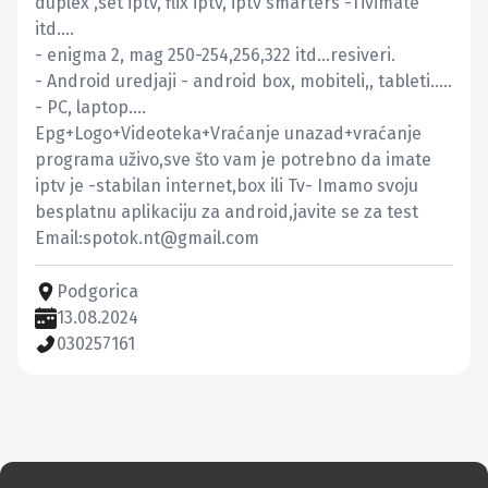
duplex ,set iptv, flix iptv, iptv smarters -Tivimate 
itd....

- enigma 2, mag 250-254,256,322 itd...resiveri.

- Android uredjaji - android box, mobiteli,, tableti.....

- PC, laptop....

Epg+Logo+Videoteka+Vraćanje unazad+vraćanje 
programa uživo,sve što vam je potrebno da imate 
iptv je -stabilan internet,box ili Tv- Imamo svoju 
besplatnu aplikaciju za android,javite se za test

Email:
spotok.nt@gmail.com
Podgorica
13.08.2024
030257161