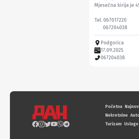
Mjesečna kirija je 45
Tel. 067017220

       067204038
Podgorica
17.09.2025
067204038
Početna
Najnov
Nekretnine
Aut
Turizam
Usluge