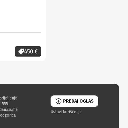
450
€
odjeljenje
PREDAJ OGLAS
1 555
dan.co.me
Uslovi korišćenja
Podgorica