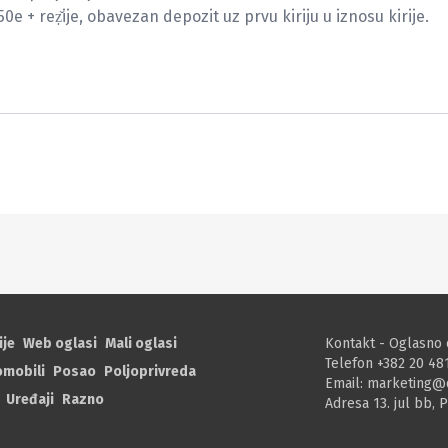
0e + reẓ̌ije, obavezan depozit uz prvu kiriju u iznosu kirije.

ije
Web oglasi
Mali oglasi
Kontakt - Oglasno 
Telefon +382 20 48
omobili
Posao
Poljoprivreda
Email:
marketing@
Uređaji
Razno
Adresa 13. jul bb, 