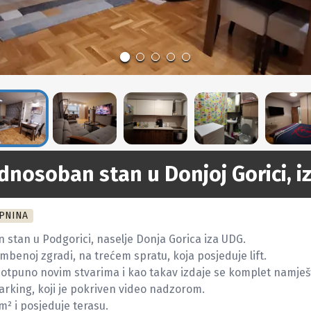
dnosoban stan u Donjoj Gorici, i
PNINA
stan u Podgorici, naselje Donja Gorica iza UDG.

mbenoj zgradi, na trećem spratu, koja posjeduje lift.

otpuno novim stvarima i kao takav izdaje se komplet namješt
rking, koji je pokriven video nadzorom.

² i posjeduje terasu.
