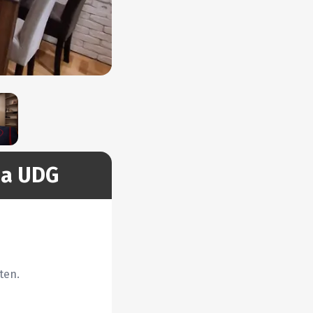
za UDG
en.
