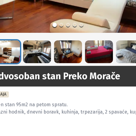
 dvosoban stan Preko Morače
AJA
 stan 95m2 na petom spratu.

zni hodnik, dnevni boravk, kuhinja, trpezarija, 2 spavaće, kupa