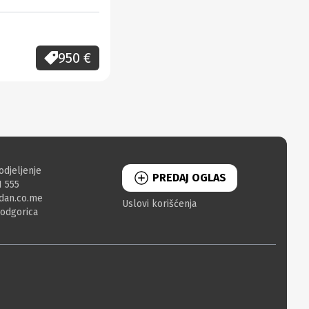
950
€
odjeljenje
PREDAJ OGLAS
1 555
dan.co.me
Uslovi korišćenja
Podgorica