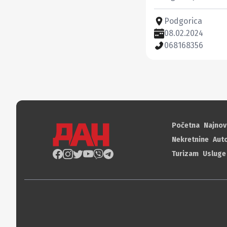
Podgorica
08.02.2024
068168356
Početna
Najnov
Nekretnine
Aut
Turizam
Usluge