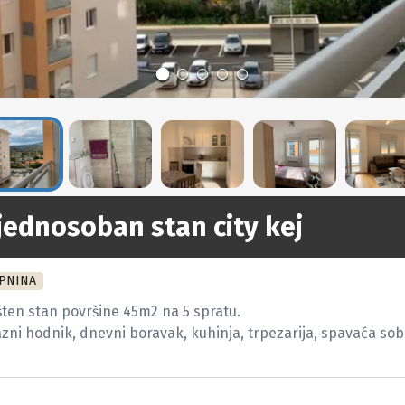
jednosoban stan city kej
PNINA
en stan površine 45m2 na 5 spratu.

zni hodnik, dnevni boravak, kuhinja, trpezarija, spavaća soba,