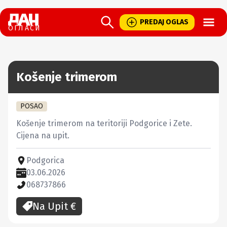
Open
PREDAJ OGLAS
ОГЛАСИ
Košenje trimerom
POSAO
Košenje trimerom na teritoriji Podgorice i Zete.

Cijena na upit.
Podgorica
03.06.2026
068737866
Na Upit
€