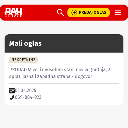
Open
PREDAJ OGLAS
ОГЛАСИ
Mali oglas
NEKRETNINE
PRODAJEM veći dvosoban stan, novija gradnja, 2. 
sprat, južna i zapadna strana - dogovor
01.04.2025
069-884-923