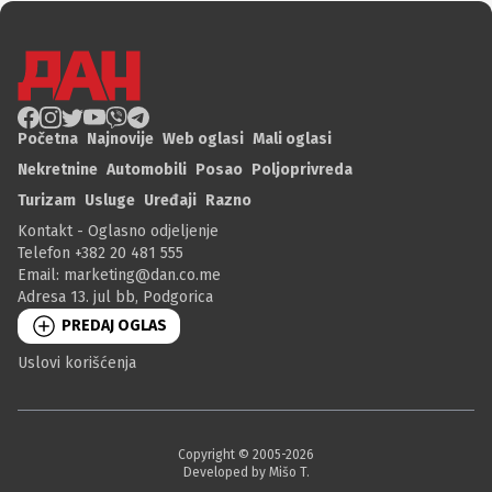
Početna
Najnovije
Web oglasi
Mali oglasi
Nekretnine
Automobili
Posao
Poljoprivreda
Turizam
Usluge
Uređaji
Razno
Kontakt - Oglasno odjeljenje
Telefon +382 20 481 555
Email:
marketing@dan.co.me
Adresa 13. jul bb, Podgorica
PREDAJ OGLAS
Uslovi korišćenja
Copyright © 2005-
2026
Developed by Mišo T.