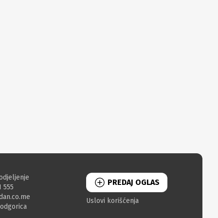
odjeljenje
PREDAJ OGLAS
1 555
dan.co.me
Uslovi korišćenja
Podgorica