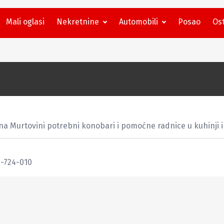
Mali oglasi
Nekretnine
Automobili
Posao
Ost
 Murtovini potrebni konobari i pomoćne radnice u kuhinji i 
9-724-010