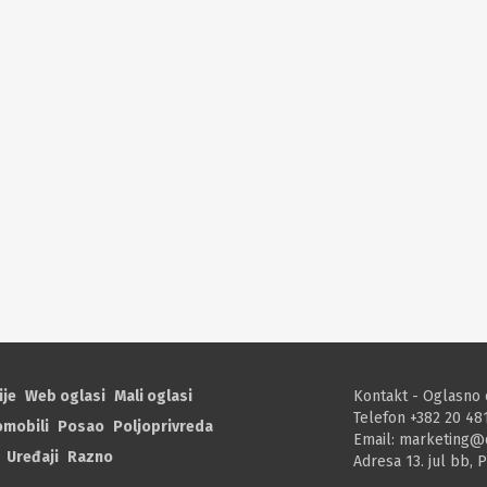
ije
Web oglasi
Mali oglasi
Kontakt - Oglasno 
Telefon +382 20 48
omobili
Posao
Poljoprivreda
Email:
marketing@
Uređaji
Razno
Adresa 13. jul bb, 