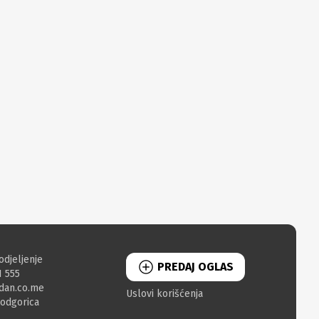
odjeljenje
PREDAJ OGLAS
1 555
dan.co.me
Uslovi korišćenja
Podgorica