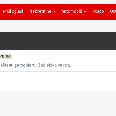
Mali oglasi
Nekretnine
Automobili
Posao
Ost
PNINA
ještenu garsonjeru -Zabjelska vektra.