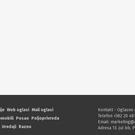
ije
Web oglasi
Mali oglasi
Kontakt - Oglasno 
Telefon +382 20 48
omobili
Posao
Poljoprivreda
Email:
marketing@
Uređaji
Razno
Adresa 13. jul bb, 