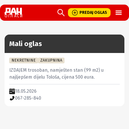
Open
PREDAJ OGLAS
ОГЛАСИ
Mali oglas
NEKRETNINE
ZAKUPNINA
IZDAJEM trosoban, namješten stan (99 m2) u 
najljepšem dijelu Tološa, cijena 500 eura.
18.05.2026
067-285-840