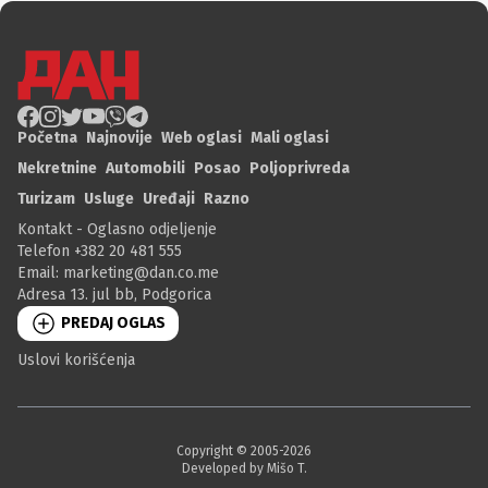
Početna
Najnovije
Web oglasi
Mali oglasi
Nekretnine
Automobili
Posao
Poljoprivreda
Turizam
Usluge
Uređaji
Razno
Kontakt - Oglasno odjeljenje
Telefon +382 20 481 555
Email:
marketing@dan.co.me
Adresa 13. jul bb, Podgorica
PREDAJ OGLAS
Uslovi korišćenja
Copyright © 2005-
2026
Developed by Mišo T.