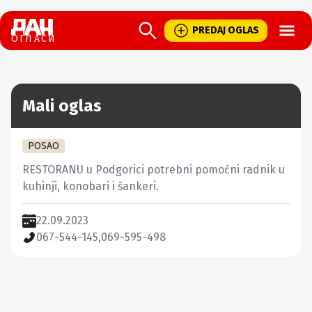
Open
PREDAJ OGLAS
ОГЛАСИ
Mali oglas
POSAO
RESTORANU u Podgorici potrebni pomoćni radnik u 
kuhinji, konobari i šankeri.
22.09.2023
067-544-145,069-595-498