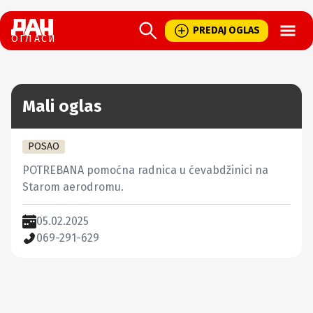
Open
PREDAJ OGLAS
ОГЛАСИ
Mali oglas
POSAO
POTREBANA pomoćna radnica u ćevabdžinici na 
Starom aerodromu.
05.02.2025
069-291-629