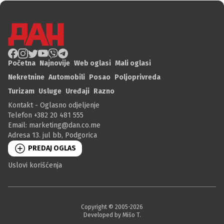
Početna
Najnovije
Web oglasi
Mali oglasi
Nekretnine
Automobili
Posao
Poljoprivreda
Turizam
Usluge
Uređaji
Razno
Kontakt - Oglasno odjeljenje
Telefon +382 20 481 555
Email:
marketing@dan.co.me
Adresa 13. jul bb, Podgorica
PREDAJ OGLAS
Uslovi korišćenja
Copyright © 2005-
2026
Developed by Mišo T.