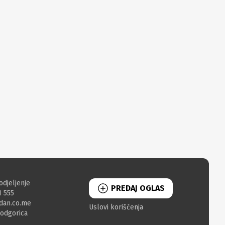
odjeljenje
PREDAJ OGLAS
1 555
dan.co.me
Uslovi korišćenja
Podgorica