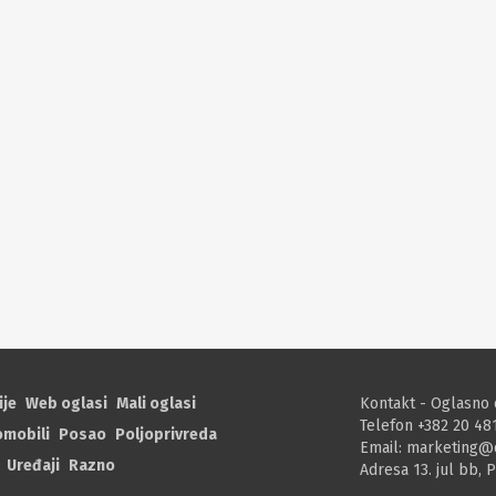
ije
Web oglasi
Mali oglasi
Kontakt - Oglasno 
Telefon +382 20 48
omobili
Posao
Poljoprivreda
Email:
marketing@
Uređaji
Razno
Adresa 13. jul bb, 