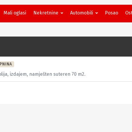
Mali oglasi
Nekretnine
Automobili
Posao
Ost
PNINA
lija, izdajem, namješten suteren 70 m2.