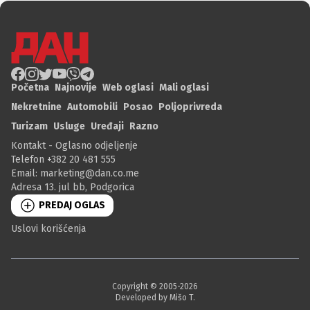
Početna
Najnovije
Web oglasi
Mali oglasi
Nekretnine
Automobili
Posao
Poljoprivreda
Turizam
Usluge
Uređaji
Razno
Kontakt - Oglasno odjeljenje
Telefon +382 20 481 555
Email:
marketing@dan.co.me
Adresa 13. jul bb, Podgorica
PREDAJ OGLAS
Uslovi korišćenja
Copyright © 2005-
2026
Developed by Mišo T.