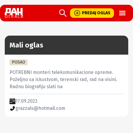
Open
PREDAJ OGLAS
ОГЛАСИ
Mali oglas
POSAO
POTREBNI monteri telekomunikacione opreme. 
Poželjno sa iskustvom, terenski rad, rad na visini. 
Radnu biografiju slati na
17.09.2023
grazzals@hotmail.com