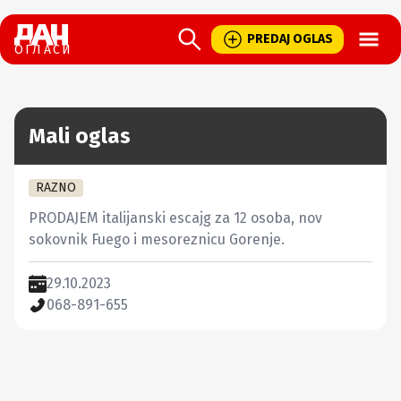
Open
PREDAJ OGLAS
ОГЛАСИ
Mali oglas
RAZNO
PRODAJEM italijanski escajg za 12 osoba, nov 
sokovnik Fuego i mesoreznicu Gorenje.
29.10.2023
068-891-655