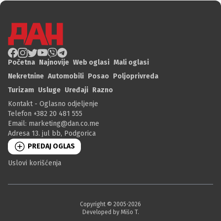
Početna
Najnovije
Web oglasi
Mali oglasi
Nekretnine
Automobili
Posao
Poljoprivreda
Turizam
Usluge
Uređaji
Razno
Kontakt - Oglasno odjeljenje
Telefon +382 20 481 555
Email:
marketing@dan.co.me
Adresa 13. jul bb, Podgorica
PREDAJ OGLAS
Uslovi korišćenja
Copyright © 2005-
2026
Developed by Mišo T.