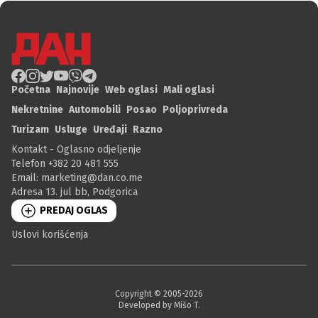
Početna
Najnovije
Web oglasi
Mali oglasi
Nekretnine
Automobili
Posao
Poljoprivreda
Turizam
Usluge
Uređaji
Razno
Kontakt - Oglasno odjeljenje
Telefon +382 20 481 555
Email:
marketing@dan.co.me
Adresa 13. jul bb, Podgorica
PREDAJ OGLAS
Uslovi korišćenja
Copyright © 2005-
2026
Developed by Mišo T.