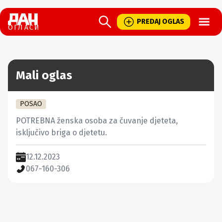
Open
PREDAJ OGLAS
ОГЛАСИ
Mali oglas
POSAO
POTREBNA ženska osoba za čuvanje djeteta, 
isključivo briga o djetetu.
12.12.2023
067-160-306