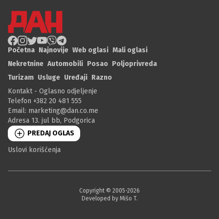
Početna
Najnovije
Web oglasi
Mali oglasi
Nekretnine
Automobili
Posao
Poljoprivreda
Turizam
Usluge
Uređaji
Razno
Kontakt - Oglasno odjeljenje
Telefon +382 20 481 555
Email:
marketing@dan.co.me
Adresa 13. jul bb, Podgorica
PREDAJ OGLAS
Uslovi korišćenja
Copyright © 2005-
2026
Developed by Mišo T.