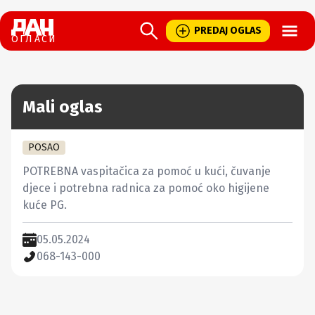
Open
PREDAJ OGLAS
ОГЛАСИ
Mali oglas
POSAO
POTREBNA vaspitačica za pomoć u kući, čuvanje 
djece i potrebna radnica za pomoć oko higijene 
kuće PG.
05.05.2024
068-143-000