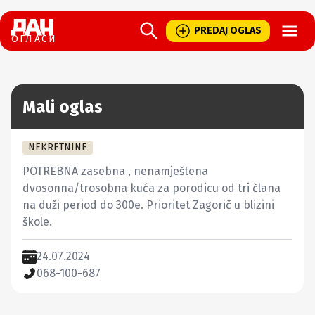
Open
PREDAJ OGLAS
ОГЛАСИ
Mali oglas
NEKRETNINE
POTREBNA zasebna , nenamještena 
dvosonna/trosobna kuća za porodicu od tri člana 
na duži period do 300e. Prioritet Zagorič u blizini 
škole.
24.07.2024
068-100-687