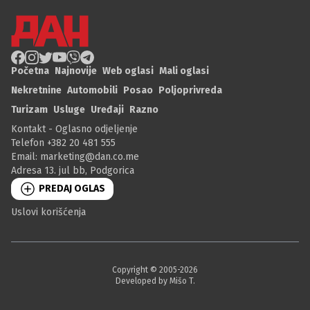
Početna
Najnovije
Web oglasi
Mali oglasi
Nekretnine
Automobili
Posao
Poljoprivreda
Turizam
Usluge
Uređaji
Razno
Kontakt - Oglasno odjeljenje
Telefon +382 20 481 555
Email:
marketing@dan.co.me
Adresa 13. jul bb, Podgorica
PREDAJ OGLAS
Uslovi korišćenja
Copyright © 2005-
2026
Developed by Mišo T.