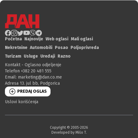
Početna
Najnovije
Web oglasi
Mali oglasi
Nekretnine
Automobili
Posao
Poljoprivreda
Turizam
Usluge
Uređaji
Razno
Kontakt - Oglasno odjeljenje
Telefon +382 20 481 555
Email:
marketing@dan.co.me
Adresa 13. jul bb, Podgorica
PREDAJ OGLAS
Uslovi korišćenja
Copyright © 2005-
2026
Developed by Mišo T.