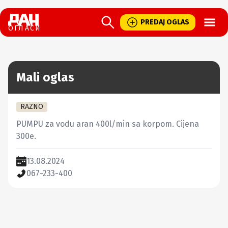
Open
PREDAJ OGLAS
ОГЛАСИ
Mali oglas
RAZNO
PUMPU za vodu aran 400l/min sa korpom. Cijena 
300e.
13.08.2024
067-233-400