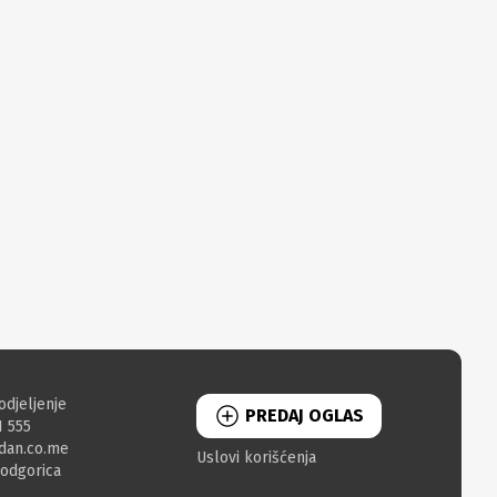
odjeljenje
PREDAJ OGLAS
1 555
dan.co.me
Uslovi korišćenja
Podgorica