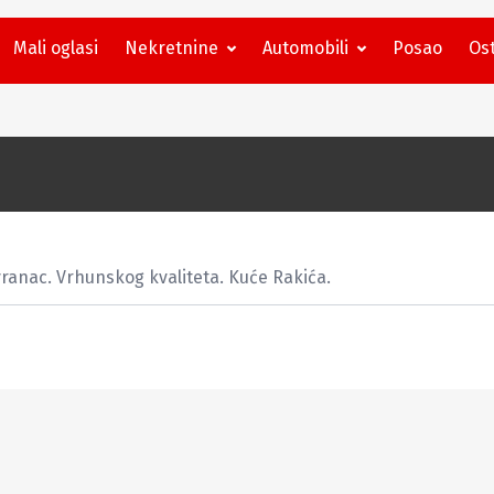
Mali oglasi
Nekretnine
Automobili
Posao
Ost
anac. Vrhunskog kvaliteta. Kuće Rakića.