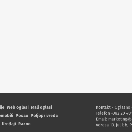
ije
Web oglasi
Mali oglasi
Kontakt - Oglasno 
Telefon +382 20 48
omobili
Posao
Poljoprivreda
Email:
marketing@
Uređaji
Razno
Adresa 13. jul bb, 