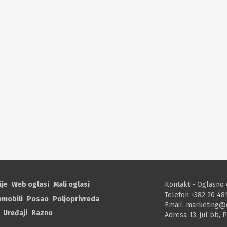
ije
Web oglasi
Mali oglasi
Kontakt - Oglasno 
Telefon +382 20 48
omobili
Posao
Poljoprivreda
Email:
marketing@
Uređaji
Razno
Adresa 13. jul bb, 