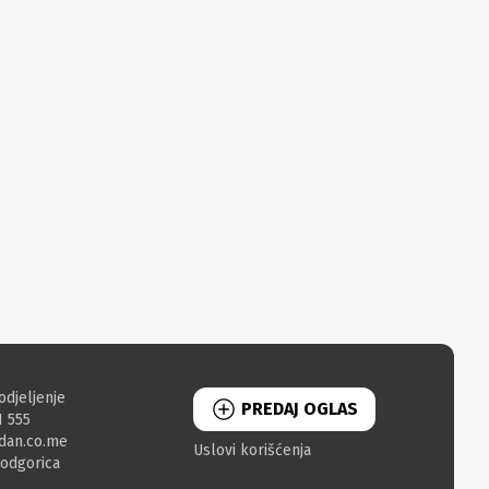
odjeljenje
PREDAJ OGLAS
1 555
dan.co.me
Uslovi korišćenja
Podgorica