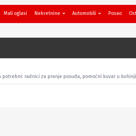
Mali oglasi
Nekretnine
Automobili
Posao
Ost
otrebni: radnici za pranje posuđa, pomoćni kuvar u kuhinji,