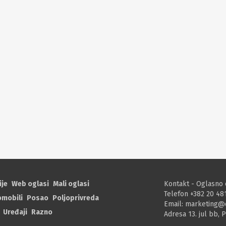
ije
Web oglasi
Mali oglasi
Kontakt - Oglasno 
Telefon +382 20 48
omobili
Posao
Poljoprivreda
Email:
marketing@
Uređaji
Razno
Adresa 13. jul bb, 