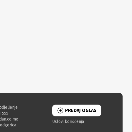
odjeljenje
PREDAJ OGLAS
1 555
dan.co.me
Uslovi korišćenja
Podgorica