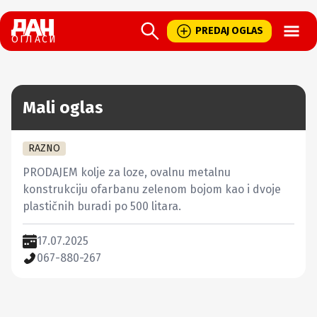
Open
PREDAJ OGLAS
ОГЛАСИ
Mali oglas
RAZNO
PRODAJEM kolje za loze, ovalnu metalnu 
konstrukciju ofarbanu zelenom bojom kao i dvoje 
plastičnih buradi po 500 litara.
17.07.2025
067-880-267