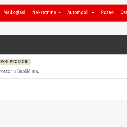
Mali oglasi
Nekretnine
Automobili
Posao
Ost
OVNI PROSTORI
rostor u Baošićima.