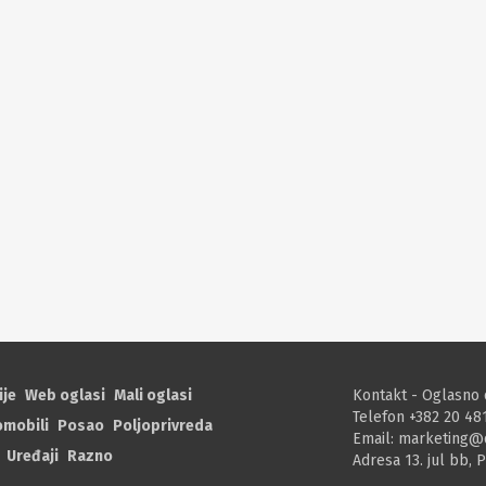
ije
Web oglasi
Mali oglasi
Kontakt - Oglasno 
Telefon +382 20 48
omobili
Posao
Poljoprivreda
Email:
marketing@
Uređaji
Razno
Adresa 13. jul bb, 