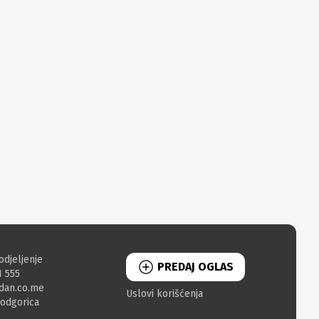
odjeljenje
PREDAJ OGLAS
1 555
dan.co.me
Uslovi korišćenja
Podgorica