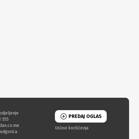
odjeljenje
PREDAJ OGLAS
1 555
dan.co.me
Uslovi korišćenja
Podgorica