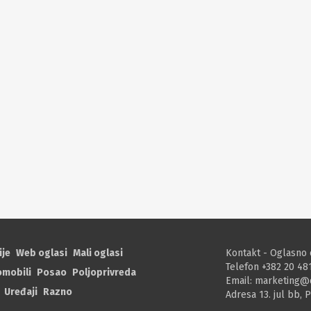
ije
Web oglasi
Mali oglasi
Kontakt - Oglasno 
Telefon +382 20 48
omobili
Posao
Poljoprivreda
Email:
marketing@
Uređaji
Razno
Adresa 13. jul bb, 