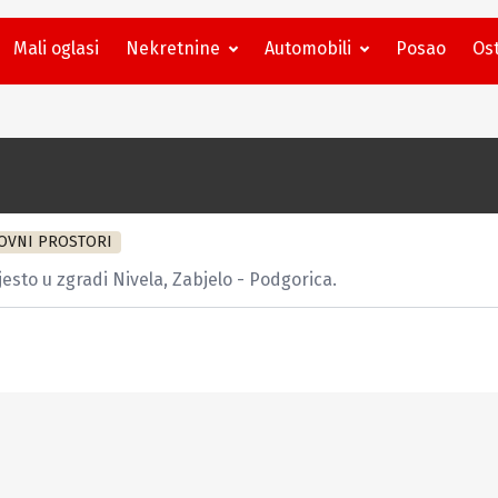
Mali oglasi
Nekretnine
Automobili
Posao
Ost
OVNI PROSTORI
sto u zgradi Nivela, Zabjelo - Podgorica.