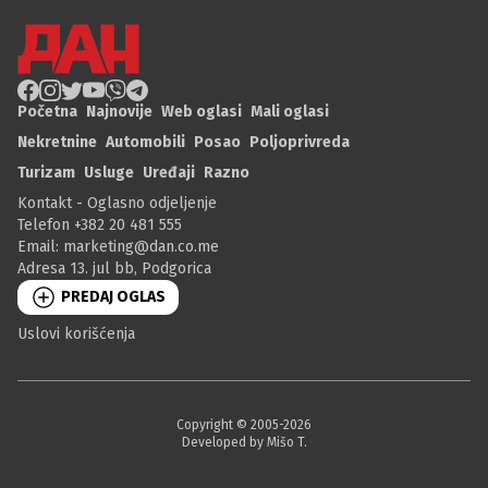
Početna
Najnovije
Web oglasi
Mali oglasi
Nekretnine
Automobili
Posao
Poljoprivreda
Turizam
Usluge
Uređaji
Razno
Kontakt - Oglasno odjeljenje
Telefon +382 20 481 555
Email:
marketing@dan.co.me
Adresa 13. jul bb, Podgorica
PREDAJ OGLAS
Uslovi korišćenja
Copyright © 2005-
2026
Developed by Mišo T.