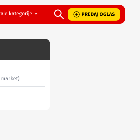
ale kategorije
PREDAJ OGLAS
 market).