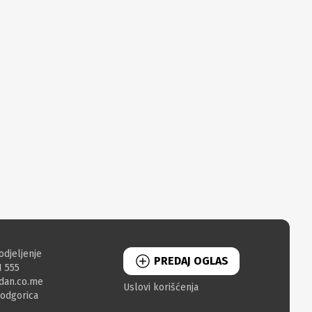
odjeljenje
PREDAJ OGLAS
1 555
dan.co.me
Uslovi korišćenja
Podgorica