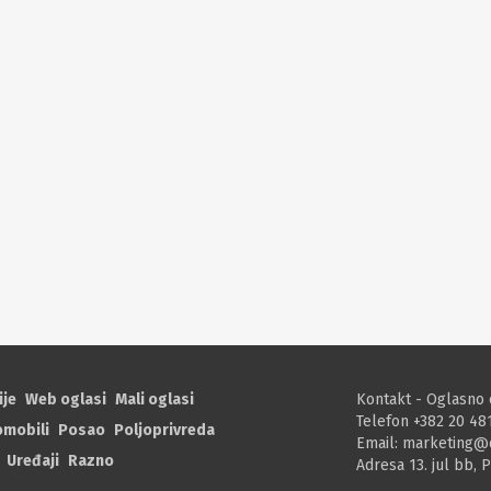
ije
Web oglasi
Mali oglasi
Kontakt - Oglasno 
Telefon +382 20 48
omobili
Posao
Poljoprivreda
Email:
marketing@
Uređaji
Razno
Adresa 13. jul bb, 