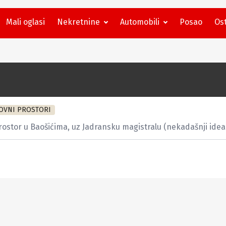
Mali oglasi
Nekretnine
Automobili
Posao
Ost
OVNI PROSTORI
ostor u Baošićima, uz Jadransku magistralu (nekadašnji idea