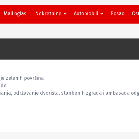
Mali oglasi
Nekretnine
Automobili
Posao
Ost
e zelenih površina

de

imanja, održavanje dvorišta, stanbenih zgrada i ambasada od