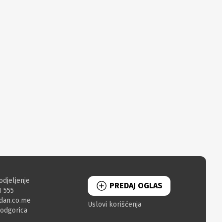
odjeljenje
PREDAJ OGLAS
1 555
dan.co.me
Uslovi korišćenja
Podgorica