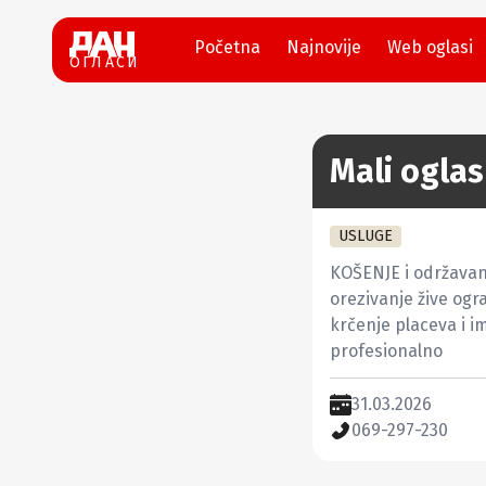
Početna
Najnovije
Web oglasi
ОГЛАСИ
Mali oglas
USLUGE
KOŠENJE i održavanj
orezivanje žive ogra
krčenje placeva i 
profesionalno
31.03.2026
069-297-230