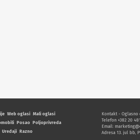
ije
Web oglasi
Mali oglasi
Kontakt - Oglasno 
Telefon +382 20 48
omobili
Posao
Poljoprivreda
Email:
marketing@
Uređaji
Razno
Adresa 13. jul bb, 