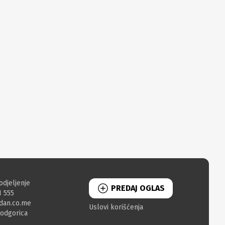
odjeljenje
PREDAJ OGLAS
1 555
dan.co.me
Uslovi korišćenja
Podgorica