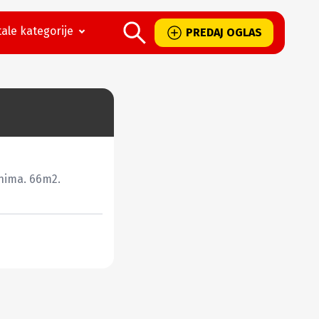
ale kategorije
PREDAJ OGLAS
nima. 66m2. 