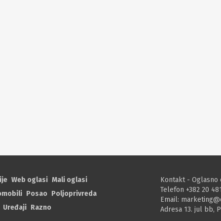
ije
Web oglasi
Mali oglasi
Kontakt - Oglasno 
Telefon +382 20 48
omobili
Posao
Poljoprivreda
Email:
marketing@
Uređaji
Razno
Adresa 13. jul bb, 