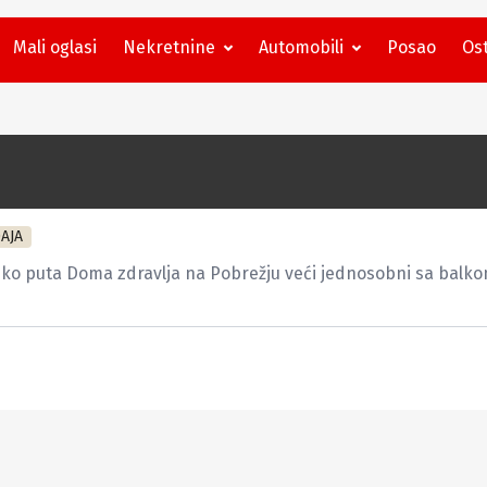
Mali oglasi
Nekretnine
Automobili
Posao
Ost
AJA
o puta Doma zdravlja na Pobrežju veći jednosobni sa balko