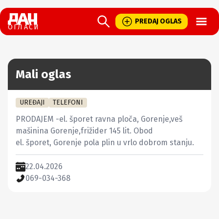
Open
PREDAJ OGLAS
ОГЛАСИ
Mali oglas
UREĐAJI
TELEFONI
PRODAJEM -el. šporet ravna ploča, Gorenje,veš 
mašinina Gorenje,frižider 145 lit. Obod

el. šporet, Gorenje pola plin u vrlo dobrom stanju.
22.04.2026
069-034-368