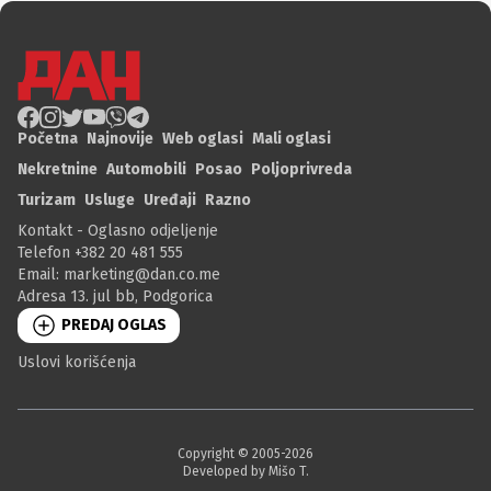
Početna
Najnovije
Web oglasi
Mali oglasi
Nekretnine
Automobili
Posao
Poljoprivreda
Turizam
Usluge
Uređaji
Razno
Kontakt - Oglasno odjeljenje
Telefon +382 20 481 555
Email:
marketing@dan.co.me
Adresa 13. jul bb, Podgorica
PREDAJ OGLAS
Uslovi korišćenja
Copyright © 2005-
2026
Developed by Mišo T.