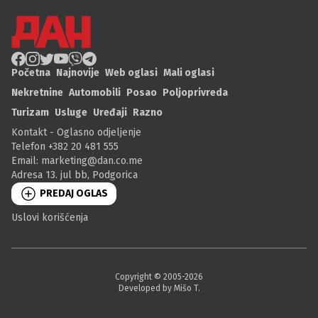
Početna
Najnovije
Web oglasi
Mali oglasi
Nekretnine
Automobili
Posao
Poljoprivreda
Turizam
Usluge
Uređaji
Razno
Kontakt - Oglasno odjeljenje
Telefon +382 20 481 555
Email:
marketing@dan.co.me
Adresa 13. jul bb, Podgorica
PREDAJ OGLAS
Uslovi korišćenja
Copyright © 2005-
2026
Developed by Mišo T.