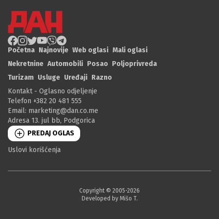
Početna
Najnovije
Web oglasi
Mali oglasi
Nekretnine
Automobili
Posao
Poljoprivreda
Turizam
Usluge
Uređaji
Razno
Kontakt - Oglasno odjeljenje
Telefon +382 20 481 555
Email:
marketing@dan.co.me
Adresa 13. jul bb, Podgorica
PREDAJ OGLAS
Uslovi korišćenja
Copyright © 2005-
2026
Developed by Mišo T.