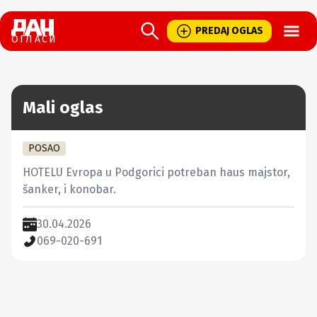
Open
PREDAJ OGLAS
ОГЛАСИ
Mali oglas
POSAO
HOTELU Evropa u Podgorici potreban haus majstor, 
šanker, i konobar.
30.04.2026
069-020-691