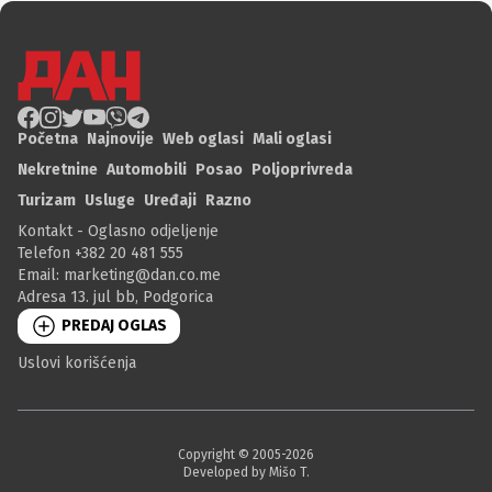
Početna
Najnovije
Web oglasi
Mali oglasi
Nekretnine
Automobili
Posao
Poljoprivreda
Turizam
Usluge
Uređaji
Razno
Kontakt - Oglasno odjeljenje
Telefon +382 20 481 555
Email:
marketing@dan.co.me
Adresa 13. jul bb, Podgorica
PREDAJ OGLAS
Uslovi korišćenja
Copyright © 2005-
2026
Developed by Mišo T.