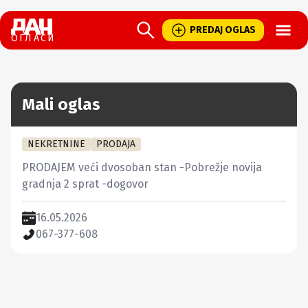
Open
PREDAJ OGLAS
ОГЛАСИ
Mali oglas
NEKRETNINE
PRODAJA
PRODAJEM veći dvosoban stan -Pobrežje novija 
gradnja 2 sprat -dogovor
16.05.2026
067-377-608