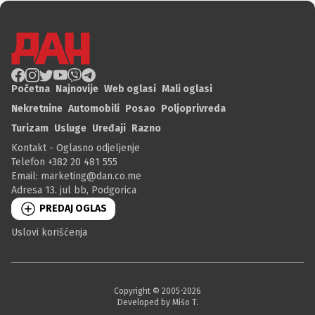
Početna
Najnovije
Web oglasi
Mali oglasi
Nekretnine
Automobili
Posao
Poljoprivreda
Turizam
Usluge
Uređaji
Razno
Kontakt - Oglasno odjeljenje
Telefon +382 20 481 555
Email:
marketing@dan.co.me
Adresa 13. jul bb, Podgorica
PREDAJ OGLAS
Uslovi korišćenja
Copyright © 2005-
2026
Developed by Mišo T.