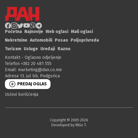
Početna
Najnovije
Web oglasi
Mali oglasi
Nekretnine
Automobili
Posao
Poljoprivreda
Turizam
Usluge
Uređaji
Razno
Kontakt - Oglasno odjeljenje
Telefon +382 20 481 555
Email:
marketing@dan.co.me
Adresa 13. jul bb, Podgorica
PREDAJ OGLAS
Uslovi korišćenja
Copyright © 2005-
2026
Developed by Mišo T.