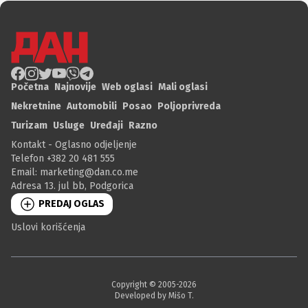
Početna
Najnovije
Web oglasi
Mali oglasi
Nekretnine
Automobili
Posao
Poljoprivreda
Turizam
Usluge
Uređaji
Razno
Kontakt - Oglasno odjeljenje
Telefon +382 20 481 555
Email:
marketing@dan.co.me
Adresa 13. jul bb, Podgorica
PREDAJ OGLAS
Uslovi korišćenja
Copyright © 2005-
2026
Developed by Mišo T.