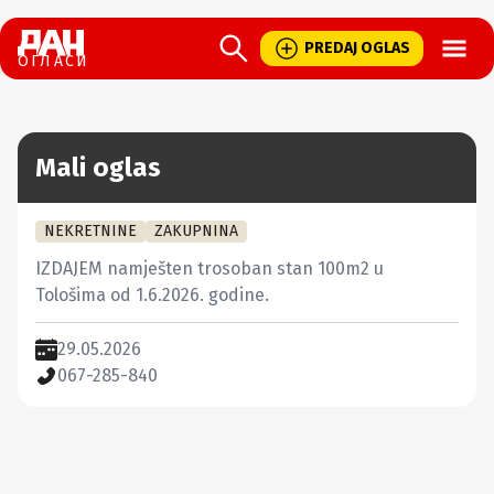
Open
PREDAJ OGLAS
ОГЛАСИ
Mali oglas
NEKRETNINE
ZAKUPNINA
IZDAJEM namješten trosoban stan 100m2 u 
Tološima od 1.6.2026. godine.
29.05.2026
067-285-840