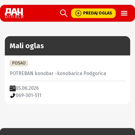
Open
PREDAJ OGLAS
ОГЛАСИ
Mali oglas
POSAO
POTREBAN konobar -konobarica Podgorica
05.06.2026
069-301-511