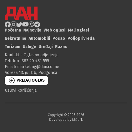
Početna
Najnovije
Web oglasi
Mali oglasi
Nekretnine
Automobili
Posao
Poljoprivreda
Turizam
Usluge
Uređaji
Razno
Kontakt - Oglasno odjeljenje
Telefon +382 20 481 555
Email:
marketing@dan.co.me
Adresa 13. jul bb, Podgorica
PREDAJ OGLAS
Uslovi korišćenja
Copyright © 2005-
2026
Developed by Mišo T.