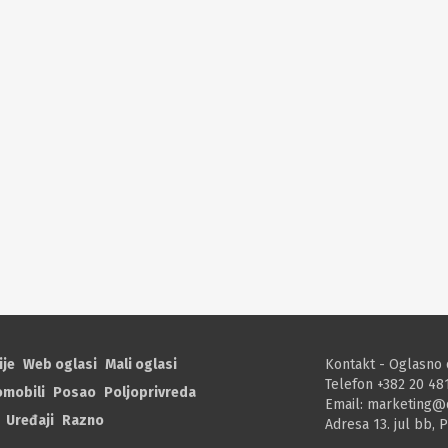
ije
Web oglasi
Mali oglasi
Kontakt - Oglasno 
Telefon +382 20 48
omobili
Posao
Poljoprivreda
Email:
marketing@
Uređaji
Razno
Adresa 13. jul bb, 