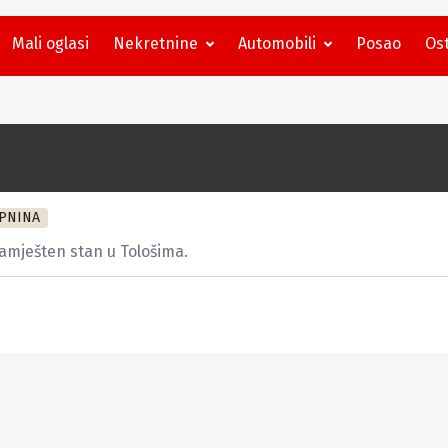
Mali oglasi
Nekretnine
Automobili
Posao
Ost
PNINA
amješten stan u Tološima.