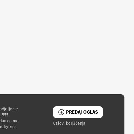
odjeljenje
PREDAJ OGLAS
1 555
dan.co.me
Uslovi korišćenja
Podgorica