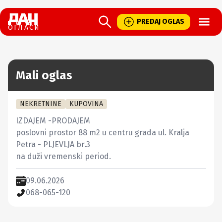
Open
PREDAJ OGLAS
ОГЛАСИ
Mali oglas
NEKRETNINE
KUPOVINA
IZDAJEM -PRODAJEM

poslovni prostor 88 m2 u centru grada ul. Kralja 
Petra - PLJEVLJA br.3

na duži vremenski period.
09.06.2026
068-065-120