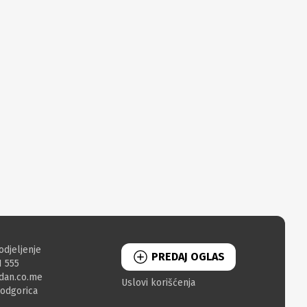
odjeljenje
PREDAJ OGLAS
1 555
dan.co.me
Uslovi korišćenja
Podgorica