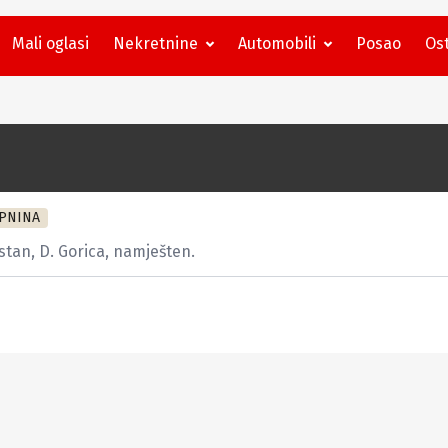
Mali oglasi
Nekretnine
Automobili
Posao
Ost
PNINA
tan, D. Gorica, namješten.