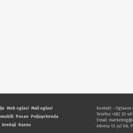
ije
Web oglasi
Mali oglasi
Kontakt - Oglasno 
Telefon +382 20 48
omobili
Posao
Poljoprivreda
Email:
marketing@
Uređaji
Razno
Adresa 13. jul bb, 