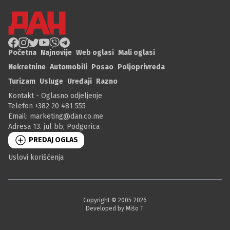
Početna
Najnovije
Web oglasi
Mali oglasi
Nekretnine
Automobili
Posao
Poljoprivreda
Turizam
Usluge
Uređaji
Razno
Kontakt - Oglasno odjeljenje
Telefon +382 20 481 555
Email:
marketing@dan.co.me
Adresa 13. jul bb, Podgorica
PREDAJ OGLAS
Uslovi korišćenja
Copyright © 2005-
2026
Developed by Mišo T.