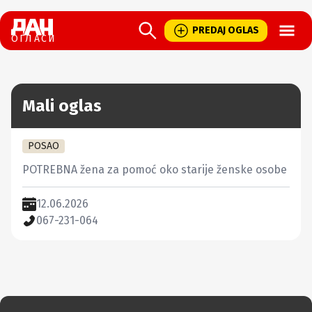
Open
PREDAJ OGLAS
ОГЛАСИ
Mali oglas
POSAO
POTREBNA žena za pomoć oko starije ženske osobe
12.06.2026
067-231-064