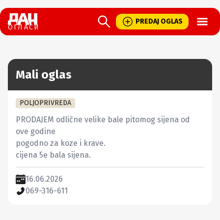
Open
PREDAJ OGLAS
ОГЛАСИ
Mali oglas
POLJOPRIVREDA
PRODAJEM odlične velike bale pitomog sijena od 
ove godine

pogodno za koze i krave.

cijena 5e bala sijena.
16.06.2026
069-316-611