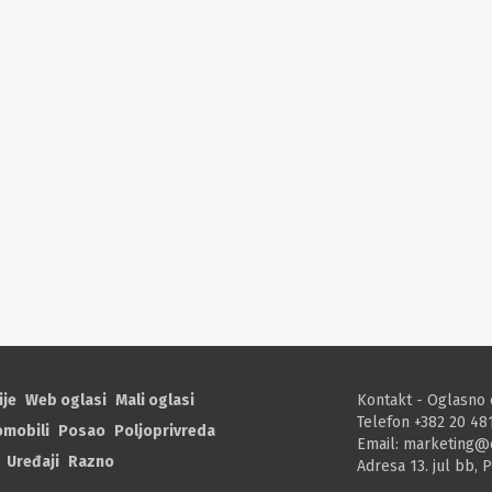
ije
Web oglasi
Mali oglasi
Kontakt - Oglasno 
Telefon +382 20 48
omobili
Posao
Poljoprivreda
Email:
marketing@
Uređaji
Razno
Adresa 13. jul bb, 