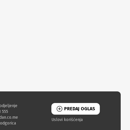
odjeljenje
PREDAJ OGLAS
1 555
dan.co.me
Uslovi korišćenja
Podgorica