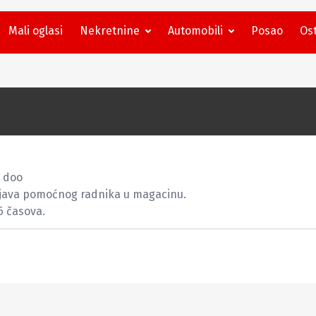
Mali oglasi
Nekretnine
Automobili
Posao
Ost
doo

ljava pomoćnog radnika u magacinu.

16 časova.